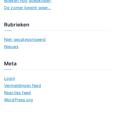
Boeken nog goedkoper!
o
y
o
De zomer begint weer…
o
n
k
Rubrieken
Niet gecategoriseerd
Nieuws
Meta
Login
Vermeldingen feed
Reacties feed
WordPress.org