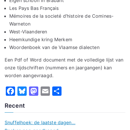
Eigen schoon in Brabant
Les Pays Bas Français
Mémoires de la societé d’histoire de Comines-
Warneton
West-Vlaanderen
Heemkundige kring Merkem
Woordenboek van de Vlaamse dialecten
Een Pdf of Word document met de volledige lijst van
onze tijdschriften (nummers en jaargangen) kan
worden aangevraagd.
F
Bl
M
E
D
a
u
a
m
el
Recent
c
e
st
ai
e
e
s
o
l
n
Snuffelhoek: de laatste dagen…
b
k
d